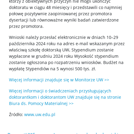
którzy z obiektywnych przyczyn nie mogli ukończyć
doktoratu w ciągu 48 miesięcy i przedstawili co najmniej
WChemii, czyli studia od podszewki
połowę pozytywnie zaopiniowanej przez promotora
dysertacji lub równoważne wyniki badań zatwierdzone
przez promotora.
Exhibition „Chemistry is all around”
Wnioski należy przesłać elektronicznie w dniach 10–29
października 2024 roku na adres e-mail wskazanym przez
Dla szkół
właściwą szkołę doktorską UW
.
Stypendium zostanie
wypłacone w grudniu 2024 roku Wysokość stypendium
zostanie ogłoszona po rozpatrzeniu wniosków. Budżet na
Dołącz do gry – twórz z nami przyszłość chemii!
wypłatę Stypendiów na 5 wynosi 500 tys. zł.
Więcej informacji znajduje się w Monitorze UW >>
Zjazd Dziekanów Wydziałów Chemicznych 2026
Więcej informacji o świadczeniach przysługujących
doktorantkom i doktorantom UW znajduje się na stronie
Biura ds. Pomocy Materialnej >>
Źródło:
www.uw.edu.pl