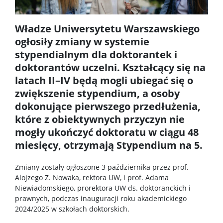
Struktura
Władze Uniwersytetu Warszawskiego
ogłosiły zmiany w systemie
Regulaminy/zasady
stypendialnym dla doktorantek i
doktorantów uczelni. Kształcący się na
Procedura przewodu doktorskiego
latach II–IV będą mogli ubiegać się o
zwiększenie stypendium, a osoby
dokonujące pierwszego przedłużenia,
Ubezpieczenie zdrowotne
które z obiektywnych przyczyn nie
mogły ukończyć doktoratu w ciągu 48
Dokumenty do pobrania
miesięcy, otrzymają Stypendium na 5.
Zmiany zostały ogłoszone 3 października przez prof.
Pracownicy
Alojzego Z. Nowaka, rektora UW, i prof. Adama
Niewiadomskiego, prorektora UW ds. doktoranckich i
prawnych, podczas inauguracji roku akademickiego
Intranet
2024/2025 w szkołach doktorskich.