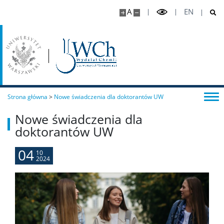
A
EN
Doktoranci
Szkoła Doktorska Nauk Ścisłych i Przyrodniczych
Archiwum
Strona główna
>
Nowe świadczenia dla doktorantów UW
Nowe świadczenia dla
Studia doktoranckie
doktorantów UW
TRI-BIO-CHEM
04
10
2024
RadFarm
Doktoraty wdrożeniowe