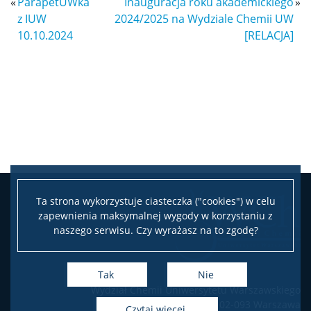
«
ParapetUWka
Inauguracja roku akademickiego
»
z IUW
2024/2025 na Wydziale Chemii UW
10.10.2024
[RELACJA]
Ta strona wykorzystuje ciasteczka ("cookies") w celu
zapewnienia maksymalnej wygody w korzystaniu z
naszego serwisu. Czy wyrażasz na to zgodę?
Tak
Nie
Wydział Chemii Uniwersytetu Warszawskiego
ul. Pasteura 1, 02-093 Warszawa
czytaj więcej