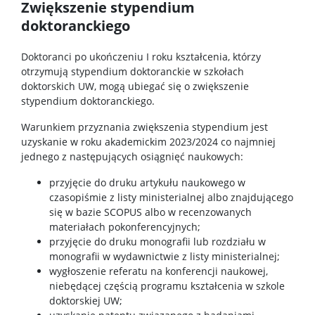
Zwiększenie stypendium
Spis pracowników
doktoranckiego
Strony prywatne
Doktoranci po ukończeniu I roku kształcenia, którzy
otrzymują stypendium doktoranckie w szkołach
doktorskich UW, mogą ubiegać się o zwiększenie
Badania i nauka
stypendium doktoranckiego.
Warunkiem przyznania zwiększenia stypendium jest
Zespoły badawcze
uzyskanie w roku akademickim 2023/2024 co najmniej
jednego z następujących osiągnięć naukowych:
Seminaria
przyjęcie do druku artykułu naukowego w
czasopiśmie z listy ministerialnej albo znajdującego
się w bazie SCOPUS albo w recenzowanych
Konferencje
materiałach pokonferencyjnych;
przyjęcie do druku monografii lub rozdziału w
monografii w wydawnictwie z listy ministerialnej;
Stopnie i tytuły
wygłoszenie referatu na konferencji naukowej,
niebędącej częścią programu kształcenia w szkole
doktorskiej UW;
Repozytorium „Dane Badawcze UW”