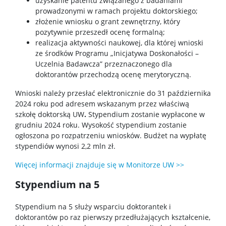
uzyskanie patentu związanego z badaniami
prowadzonymi w ramach projektu doktorskiego;
złożenie wniosku o grant zewnętrzny, który
Serwis Naukowy UW
pozytywnie przeszedł ocenę formalną;
realizacja aktywności naukowej, dla której wnioski
ze środków Programu „Inicjatywa Doskonałości –
Baza publikacji
Uczelnia Badawcza” przeznaczonego dla
doktorantów przechodzą ocenę merytoryczną.
Nasze osiągnięcia
Wnioski należy przesłać elektronicznie do 31 października
2024 roku pod adresem wskazanym przez właściwą
szkołę doktorską UW
.
Stypendium zostanie wypłacone w
Popularyzacja
grudniu 2024 roku. Wysokość stypendium zostanie
ogłoszona po rozpatrzeniu wniosków. Budżet na wypłatę
stypendiów wynosi 2,2 mln zł.
Spotkasz nas
Więcej informacji znajduje się w Monitorze UW >>
Wykłady z ciekawej chemii
Stypendium na 5
Stypendium na 5 służy wsparciu doktorantek i
WChemii, czyli lab od podszewki
doktorantów po raz pierwszy przedłużających kształcenie,