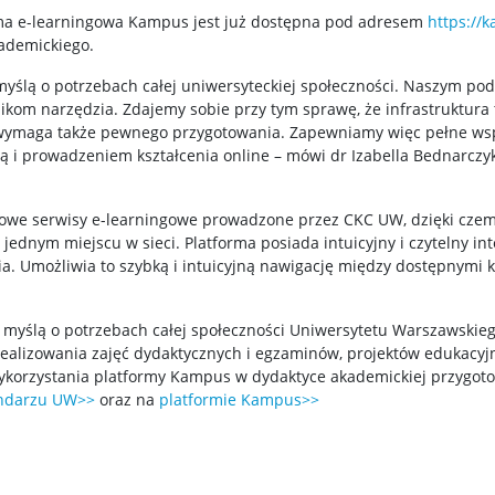
ma e-learningowa Kampus jest już dostępna pod adresem
https://
ademickiego.
yślą o potrzebach całej uniwersyteckiej społeczności. Naszym p
ikom narzędzia. Zdajemy sobie przy tym sprawę, że infrastruktura 
 wymaga także pewnego przygotowania. Zapewniamy więc pełne wsp
ą i prowadzeniem kształcenia online – mówi dr Izabella Bednarcz
we serwisy e-learningowe prowadzone przez CKC UW, dzięki czemu
 jednym miejscu w sieci. Platforma posiada intuicyjny i czytelny in
. Umożliwia to szybką i intuicyjną nawigację między dostępnymi k
 myślą o potrzebach całej społeczności Uniwersytetu Warszawskiego
ealizowania zajęć dydaktycznych i egzaminów, projektów edukacyjn
korzystania platformy Kampus w dydaktyce akademickiej przygotow
ndarzu UW>>
oraz na
platformie Kampus>>