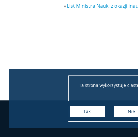
«
List Ministra Nauki z okazji i
Ta strona wykorzystuje cias
Tak
Nie