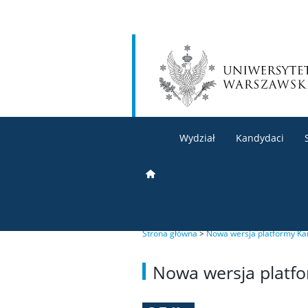
Wydział
Kandydaci
Strona główna
>
Nowa wersja platformy K
Nowa wersja platf