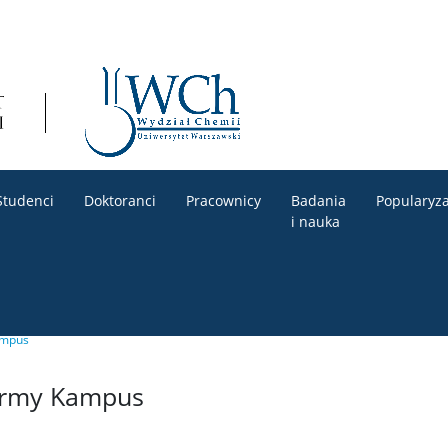
Studenci
Doktoranci
Pracownicy
Badania
Popularyza
i nauka
ampus
ormy Kampus