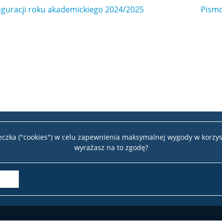
nauguracji roku akademickiego 2024/2025
Pismo
teczka ("cookies") w celu zapewnienia maksymalnej wygody w korzys
wyrażasz na to zgodę?