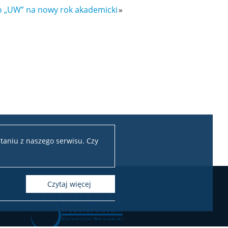
 „UW” na nowy rok akademicki
»
taniu z naszego serwisu. Czy
czytaj więcej