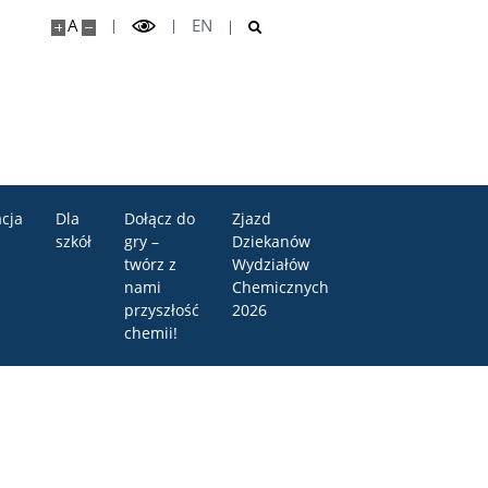
A
EN
cja
Dla
Dołącz do
Zjazd
szkół
gry –
Dziekanów
twórz z
Wydziałów
nami
Chemicznych
przyszłość
2026
chemii!