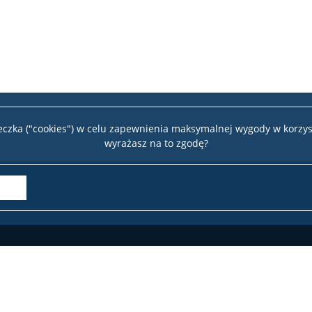
teczka ("cookies") w celu zapewnienia maksymalnej wygody w korzys
wyrażasz na to zgodę?
Wydział 
te