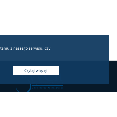
taniu z naszego serwisu. Czy
czytaj więcej
Chemii Uniwersytetu Warszawskiego
ul. Pasteura 1, 02-093 Warszawa
l.: 22 55 26 212-211 (Biuro Dziekana),