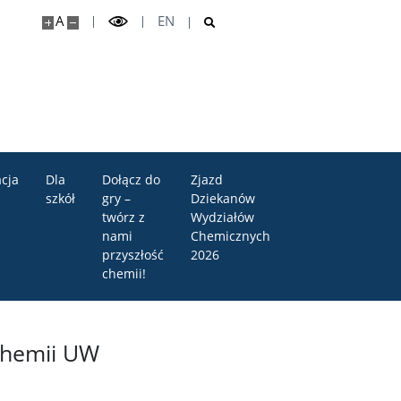
A
EN
cja
Dla
Dołącz do
Zjazd
szkół
gry –
Dziekanów
twórz z
Wydziałów
nami
Chemicznych
przyszłość
2026
chemii!
Chemii UW