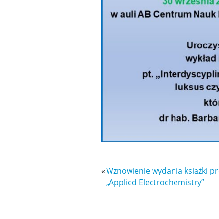
«
Wznowienie wydania książki prof
„Applied Electrochemistry”