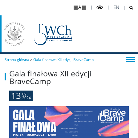
Samorząd Studencki
A
EN
Praktyki Studenckie
Program ERASMUS+
Strona główna
>
Gala finałowa XII edycji BraveCamp
Program MOST
Gala finałowa XII edycji
BraveCamp
Koła naukowe
13
09
2024
Oprogramowanie
STUDENT STUDENTOWI
Doktoranci