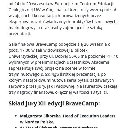
od 14 do 20 września w Europejskim Centrum Edukacji
Regulaminy/zasady
Geologicznej UW w Chęcinach. Uczestnicy wezmą udział
w zajęciach i konsultacjach prowadzonych przez
ekspertów oraz doświadczonych praktyków biznesowych,
Procedura przewodu doktorskiego
marketingowych oraz osoby zajmujące się sztuką
prezentacji.
Gala finałowa BraveCamp odbędzie się 20 września o
Ubezpieczenie zdrowotne
godz. 17.00 w sali widowiskowej Biblioteki
Uniwersyteckiej przy ul. Dobrej 56/66 (na poziomie -1). 10
Dokumenty do pobrania
wybranych w preeliminacjach uczestników Akademii
zaprezentuje swój projekt na scenie w formie
trzyminutowego
pitchingu
(krótkiej prezentacji), po
Pracownicy
którym nastąpi dwuminutowa seria pytań, zadawanych
zarówno przez jury, jak i widownię. Na laureatów czekają
trzy nagrody finansowe, o łącznej wartości 18 tys. zł.
Intranet
Skład jury XII edycji BraveCamp:
Spis pracowników
Małgorzata Sikorska, Head of Execution Leaders
w Nordea Polska;
dr Maciej Plebanek, zastępca dyrektora