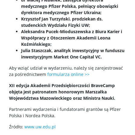
Strony prywatne
medycznego Pfizer Polska, pełniący obowiązki
dyrektora medycznego Pfizer Ukraina;
Krzysztof Jan Turzyński. prodziekan ds.
Badania i nauka
studenckich Wydziału Fizyki UW;
Aleksandra Pucek-Mioduszewska z Biura Karier i
Współpracy z Otoczeniem Akademii Leona
Zespoły badawcze
Koźmińskiego;
Julia Staszczak, analityk inwestycyjny w funduszu
inwestycyjnym Market One Capital VC.
Seminaria
Aby wziąć udział w wydarzeniu, należy się zarejestrować
za pośrednictwem
formularza online >>
Konferencje
XII edycja Akademii Przedsiębiorczości BraveCamp
objęta jest patronatem honorowym Marszałka
Stopnie i tytuły
Województwa Mazowieckiego oraz Ministra Nauki.
Partnerami wydarzenia i fundatorami grantów są Pfizer
Repozytorium „Dane Badawcze UW”
Polska i Nordea Polska.
Źródło:
www.uw.edu.pl
Serwis Naukowy UW