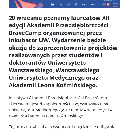
Szkoła Doktorska Nauk Ścisłych i Przyrodniczych
20 września poznamy laureatów XII
edycji Akademii Przedsiębiorczości
BraveCamp organizowanej przez
Archiwum
Inkubator UW. Wydarzenie będzie
okazją do zaprezentowania projektów
Studia doktoranckie
realizowanych przez studentów i
doktorantów Uniwersytetu
TRI-BIO-CHEM
Warszawskiego, Warszawskiego
Uniwersytetu Medycznego oraz
Akademii Leona Koźmińskiego.
RadFarm
Inicjatywa Akademii Przedsiębiorczości BraveCamp
Doktoraty wdrożeniowe
skierowana jest do społeczności UW, Warszawskiego
Uniwersytetu Medycznego (WUM) oraz – w tej edycji –
również Akademii Leona Koźmińskiego.
Struktura
Tegoroczna, XII, edycja wydarzenia będzie się odbywała