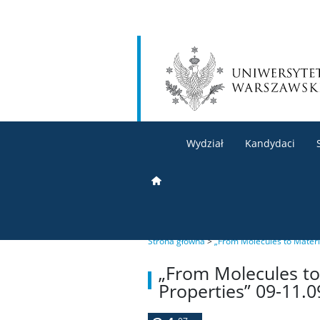
Wydział
Kandydaci
Strona główna
>
„From Molecules to Materi
„From Molecules to
Properties” 09-11.