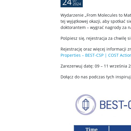
24
07
2024
Wydarzenie „From Molecules to Mate
tej wyjątkowej okazji, aby spotkać 
doktorantem – wygrać nagrody za na
Pośpiesz się, rejestracja za chwilę si
Rejestrację oraz więcej informacji z
Properties – BEST-CSP | COST Acti
Zarezerwuj datę: 09 – 11 września 2
Dołącz do nas podczas tych inspiru