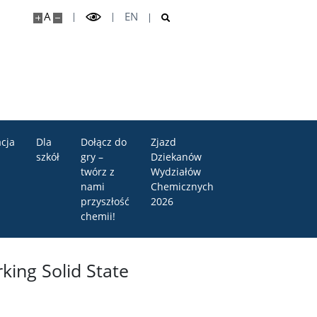
A
EN
cja
Dla
Dołącz do
Zjazd
szkół
gry –
Dziekanów
twórz z
Wydziałów
nami
Chemicznych
przyszłość
2026
chemii!
ing Solid State