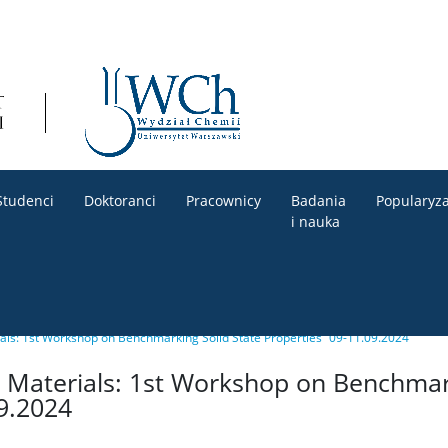
Studenci
Doktoranci
Pracownicy
Badania
Popularyza
i nauka
als: 1st Workshop on Benchmarking Solid State Properties” 09-11.09.2024
 Materials: 1st Workshop on Benchmark
09.2024