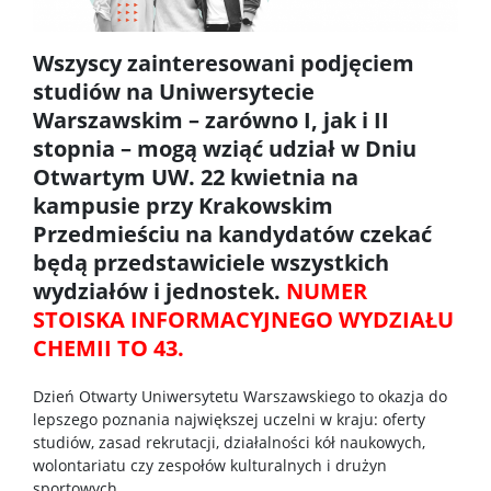
RadFarm
Wszyscy zainteresowani podjęciem
studiów na Uniwersytecie
Doktoraty wdrożeniowe
Warszawskim – zarówno I, jak i II
stopnia – mogą wziąć udział w Dniu
Struktura
Otwartym UW. 22 kwietnia na
kampusie przy Krakowskim
Regulaminy/zasady
Przedmieściu na kandydatów czekać
będą przedstawiciele wszystkich
wydziałów i jednostek.
NUMER
Procedura przewodu doktorskiego
STOISKA INFORMACYJNEGO WYDZIAŁU
CHEMII TO 43.
Ubezpieczenie zdrowotne
Dzień Otwarty Uniwersytetu Warszawskiego to okazja do
lepszego poznania największej uczelni w kraju: oferty
Dokumenty do pobrania
studiów, zasad rekrutacji, działalności kół naukowych,
wolontariatu czy zespołów kulturalnych i drużyn
sportowych.