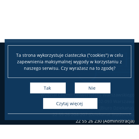
Ta strona wykorzystuje ciasteczka ("cookies") w celu
zapewnienia maksymalnej wygody w korzystaniu z
naszego serwisu. Czy wyrażasz na to zgodę?
Tak
Nie
Wydział Chemii Uniwersytetu Warszawskiego
ul. Pasteura 1, 02-093 Warszawa
czytaj więcej
tel.: 22 55 26 212-211 (Biuro Dziekana),
22 55 26 204-207 (Dziekanat Studencki),
22 55 26 230 (Administracja)
Deklaracja dostępności