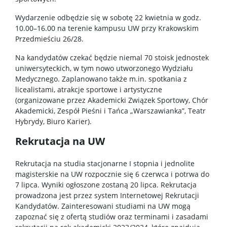
Pracownicy
Wydarzenie odbędzie się w sobotę 22 kwietnia w godz.
10.00–16.00 na terenie kampusu UW przy Krakowskim
Intranet
Przedmieściu 26/28.
Na kandydatów czekać będzie niemal 70 stoisk jednostek
Spis pracowników
uniwersyteckich, w tym nowo utworzonego Wydziału
Medycznego. Zaplanowano także m.in. spotkania z
licealistami, atrakcje sportowe i artystyczne
Strony prywatne
(organizowane przez Akademicki Związek Sportowy, Chór
Akademicki, Zespół Pieśni i Tańca „Warszawianka”, Teatr
Hybrydy, Biuro Karier).
Badania i nauka
Rekrutacja na UW
Zespoły badawcze
Rekrutacja na studia stacjonarne I stopnia i jednolite
magisterskie na UW rozpocznie się 6 czerwca i potrwa do
7 lipca. Wyniki ogłoszone zostaną 20 lipca. Rekrutacja
Seminaria
prowadzona jest przez system Internetowej Rekrutacji
Kandydatów. Zainteresowani studiami na UW mogą
zapoznać się z ofertą studiów oraz terminami i zasadami
Konferencje