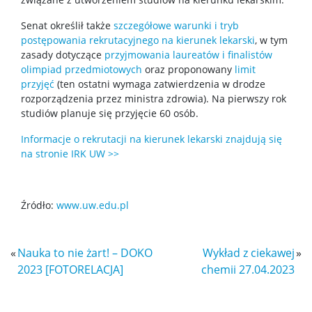
Wykłady z ciekawej chemii
Senat określił także
szczegółowe warunki i tryb
postępowania rekrutacyjnego na kierunek lekarski
, w tym
zasady dotyczące
przyjmowania laureatów i finalistów
WChemii, czyli lab od podszewki
olimpiad przedmiotowych
oraz proponowany
limit
przyjęć
(ten ostatni wymaga zatwierdzenia w drodze
rozporządzenia przez ministra zdrowia). Na pierwszy rok
WChemii, czyli studia od podszewki
studiów planuje się przyjęcie 60 osób.
Informacje o rekrutacji na kierunek lekarski znajdują się
Exhibition „Chemistry is all around”
na stronie IRK UW >>
Dla szkół
Źródło:
www.uw.edu.pl
Dołącz do gry – twórz z nami przyszłość chemii!
«
Nauka to nie żart! – DOKO
Wykład z ciekawej
»
2023 [FOTORELACJA]
chemii 27.04.2023
Zjazd Dziekanów Wydziałów Chemicznych 2026