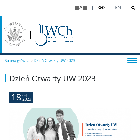
A
EN
Oprogramowanie
STUDENT STUDENTOWI
Doktoranci
Strona główna
>
Dzień Otwarty UW 2023
Szkoła Doktorska Nauk Ścisłych i Przyrodniczych
Dzień Otwarty UW 2023
Archiwum
18
04
2023
Studia doktoranckie
TRI-BIO-CHEM