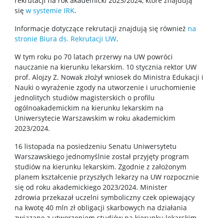
rekrutacji na rok akademicki 2023/2024, które znajdują
się
w systemie IRK
.
Stopnie i tytuły
Informacje dotyczące rekrutacji znajdują się również
na
stronie Biura ds. Rekrutacji UW
.
Repozytorium „Dane Badawcze UW”
W tym roku po 70 latach przerwy na UW powróci
nauczanie na kierunku lekarskim. 10 stycznia rektor UW
prof. Alojzy Z. Nowak złożył wniosek do Ministra Edukacji i
Serwis Naukowy UW
Nauki o wyrażenie zgody na utworzenie i uruchomienie
jednolitych studiów magisterskich o profilu
ogólnoakademickim na kierunku lekarskim na
Baza publikacji
Uniwersytecie Warszawskim w roku akademickim
2023/2024.
Nasze osiągnięcia
16 listopada na posiedzeniu Senatu Uniwersytetu
Warszawskiego jednomyślnie został przyjęty program
studiów na kierunku lekarskim. Zgodnie z założonym
Popularyzacja
planem kształcenie przyszłych lekarzy na UW rozpocznie
się od roku akademickiego 2023/2024. Minister
zdrowia przekazał uczelni symboliczny czek opiewający
Spotkasz nas
na kwotę 40 mln zł obligacji skarbowych na działania
związane z utworzeniem studiów na kierunku lekarskim.