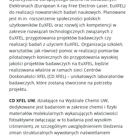
Elektronach (European X-ray Free Electron Laser, EuXFEL)
TRI-BIO-CHEM
do realizacji nowatorskich badań naukowych. Planowane
jest m.in. rozszerzenie społeczności polskich
użytkowników EuXFEL oraz rozwój ich kompetencji w
RadFarm
zakresie rozwiązań technologicznych związanych z
EuXFEL, przygotowania projektów badawczych czy
realizacji badań z użyciem EuXFEL. Organizacja szkoleń,
Doktoraty wdrożeniowe
warsztatów, jak również pomoc w realizacji pomiarów
pilotażowych koniecznych do przygotowania wysokiej
jakości projektów badawczych na EuXFEL, będzie
Struktura
realizowana właśnie w ramach sieci Centrów
Doskonałości XFEL (CD XFEL) – unikatowych laboratoriów
badawczych, które zostaną stworzone na potrzeby
Regulaminy/zasady
projektu.
CD XFEL UW
, działające na Wydziale Chemii UW,
Procedura przewodu doktorskiego
dedykowane jest badaniom w zakresie chemii i fizyki
materiałów molekularnych wykazujących właściwości
fotoaktywne (włączając w to badania pod wysokim
Ubezpieczenie zdrowotne
ciśnieniem), ze szczególnym uwzględnieniem śledzenia
zmian strukturalnych wywołanych naświetlaniem