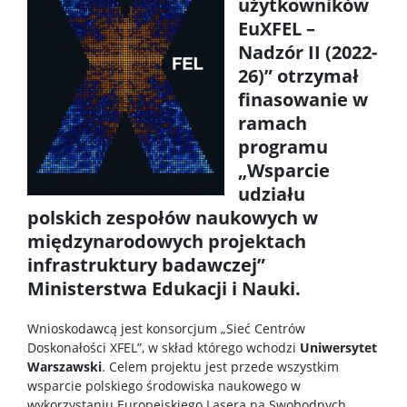
użytkowników
EuXFEL –
Koła naukowe
Nadzór II (2022-
26)” otrzymał
finasowanie w
Oprogramowanie
ramach
programu
STUDENT STUDENTOWI
„Wsparcie
udziału
Doktoranci
polskich zespołów naukowych w
międzynarodowych projektach
infrastruktury badawczej”
Szkoła Doktorska Nauk Ścisłych i Przyrodniczych
Ministerstwa Edukacji i Nauki.
Archiwum
Wnioskodawcą jest konsorcjum „Sieć Centrów
Doskonałości XFEL”, w skład którego wchodzi
Uniwersytet
Warszawski
. Celem projektu jest przede wszystkim
Studia doktoranckie
wsparcie polskiego środowiska naukowego w
wykorzystaniu Europejskiego Lasera na Swobodnych