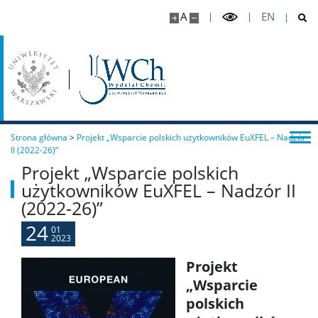
Studia podyplomowe
A
EN
Dziekanat Studencki
Pełnomocniczka ds. osób ze specjalnymi
potrzebami edukacyjnymi
Sprawy socjalne/Stypendia
Strona główna
>
Projekt „Wsparcie polskich użytkowników EuXFEL – Nadzór
II (2022-26)”
Projekt „Wsparcie polskich
Samorząd Studencki
użytkowników EuXFEL – Nadzór II
(2022-26)”
Praktyki Studenckie
24
01
2023
Projekt
Program ERASMUS+
„Wsparcie
polskich
Program MOST