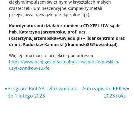
ciągłym/impulsem świetlnym w kryształach małych
Dokumenty do pobrania
cząsteczek (luminescencyjne kompleksy metali
przejściowych, związki przełączalne itp.).
Pracownicy
Koordynatorami działań z ramienia CD XFEL UW są dr
hab. Katarzyna Jarzembska, prof. ucz.
(katarzyna.jarzembska@uw.edu.pl) – lider centrum oraz
Intranet
dr inż. Radosław Kamiński (
rkaminski85@uw.edu.pl
).
Więcej informacji o projekcie pod adresem:
Spis pracowników
https://www.ncbj.gov.pl/aktualnosci/wsparcie-polskich-
uzytkownikow-euxfel
Strony prywatne
«
Program BioLAB – złóż wniosek
Autozapis do PPK w
»
Badania i nauka
do 1 lutego 2023
2023 roku
Zespoły badawcze
Seminaria