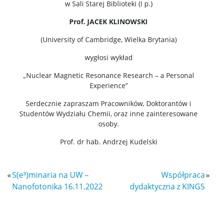
w Sali Starej Biblioteki (I p.)
Chemia II stopnia
Prof. JACEK KLINOWSKI
(University of Cambridge, Wielka Brytania)
Chemia stosowana II stopnia
wygłosi wykład
Master Studies in Chemistry in English (EN)
„Nuclear Magnetic Resonance Research – a Personal
Experience”
Chemia medyczna II stopnia
Serdecznie zapraszam Pracowników, Doktorantów i
Studentów Wydziału Chemii, oraz inne zainteresowane
osoby.
Radiogenomika II stopnia
Prof. dr hab. Andrzej Kudelski
Studia w ramach MISMaP
«
S(e³)minaria na UW –
Współpraca
»
Nanofotonika 16.11.2022
dydaktyczna z KINGS
Studia podyplomowe