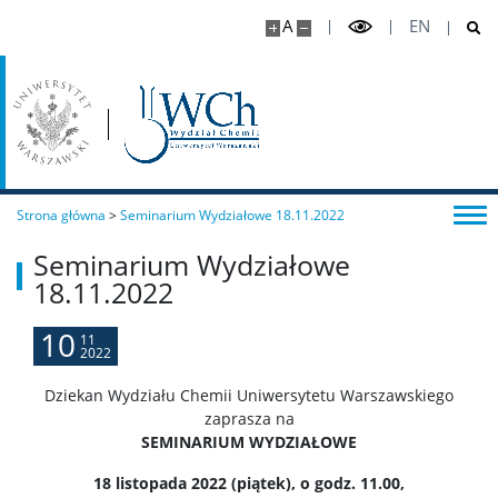
A
EN
Chemia I stopnia
Chemia jądrowa i radiofarmaceutyki I stopnia
Studia I stopnia (inżynierskie)
Strona główna
>
Seminarium Wydziałowe 18.11.2022
Seminarium Wydziałowe
Chemia medyczna I stopnia
18.11.2022
Chemiczna analiza instrumentalna I stopnia
10
11
2022
Nanoinżynieria
Dziekan Wydziału Chemii Uniwersytetu Warszawskiego
zaprasza na
SEMINARIUM WYDZIAŁOWE
Studia II stopnia (magisterskie)
18 listopada 2022 (piątek), o godz. 11.00,