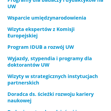
UW
Zjazd Dziekanów Wydziałów Chemicznych 2026
Wsparcie umiędzynarodowienia
Wizyta ekspertów z Komisji
Europejskiej
Program IDUB a rozwój UW
Wyjazdy, stypendia i programy dla
doktorantów UW
Wizyty w strategicznych instytucjach
partnerskich
Doradca ds. ścieżki rozwoju kariery
naukowej