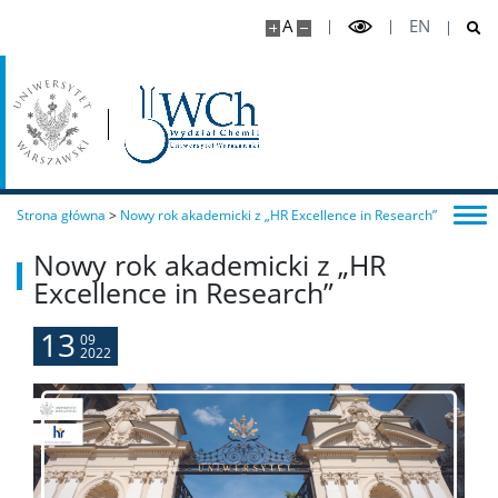
A
EN
TRI-BIO-CHEM
RadFarm
Doktoraty wdrożeniowe
Strona główna
>
Nowy rok akademicki z „HR Excellence in Research”
Nowy rok akademicki z „HR
Struktura
Excellence in Research”
Regulaminy/zasady
13
09
2022
Procedura przewodu doktorskiego
Ubezpieczenie zdrowotne