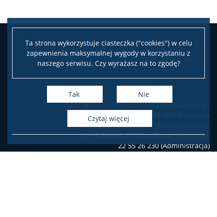
Ta strona wykorzystuje ciasteczka ("cookies") w celu
zapewnienia maksymalnej wygody w korzystaniu z
naszego serwisu. Czy wyrażasz na to zgodę?
Tak
Nie
Wydział Chemii Uniwersytetu Warszawskiego
ul. Pasteura 1, 02-093 Warszawa
czytaj więcej
tel.: 22 55 26 212-211 (Biuro Dziekana),
22 55 26 204-207 (Dziekanat Studencki),
22 55 26 230 (Administracja)
Deklaracja dostępności
Facebook
Twitter
Youtube
Instagram
LinkedIn