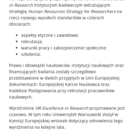
Seminaria
in Research
instytucjom badawczym wdrażającym
strategię
Human Resources Strategy for Researchers
na
rzecz rozwoju wysokich standardów w czterech
Konferencje
obszarach:
aspekty etyczne i zawodowe;
Stopnie i tytuły
rekrutacja;
warunki pracy i zabezpieczenie społeczne;
szkolenia.
Repozytorium „Dane Badawcze UW”
Prawa i obowiązki naukowców, instytucji naukowych oraz
finansujących badania zostały szczegółowo
Serwis Naukowy UW
przedstawione w dwóch przyjętych w Unii Europejskiej
dokumentach: Europejskiej Karcie Naukowca oraz
Kodeksie Postępowania przy rekrutacji pracowników
Baza publikacji
naukowych.
Wyróżnienie
HR Excellence in Research
przyznawane jest
Nasze osiągnięcia
czasowo. W tym roku Uniwersytet Warszawski złożył w
Komisji Europejskiej wniosek dotyczący odnowienia tego
wyróżnienia na kolejne lata.
Popularyzacja