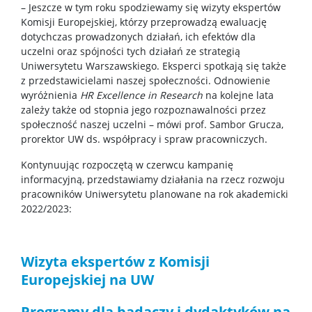
– Jeszcze w tym roku spodziewamy się wizyty ekspertów
Komisji Europejskiej, którzy przeprowadzą ewaluację
Spotkasz nas
dotychczas prowadzonych działań, ich efektów dla
uczelni oraz spójności tych działań ze strategią
Uniwersytetu Warszawskiego. Eksperci spotkają się także
Wykłady z ciekawej chemii
z przedstawicielami naszej społeczności. Odnowienie
wyróżnienia
HR Excellence in Research
na kolejne lata
zależy także od stopnia jego rozpoznawalności przez
WChemii, czyli lab od podszewki
społeczność naszej uczelni – mówi prof. Sambor Grucza,
prorektor UW ds. współpracy i spraw pracowniczych.
WChemii, czyli studia od podszewki
Kontynuując rozpoczętą w czerwcu kampanię
informacyjną, przedstawiamy działania na rzecz rozwoju
pracowników Uniwersytetu planowane na rok akademicki
Exhibition „Chemistry is all around”
2022/2023:
Dla szkół
Wizyta ekspertów z Komisji
Europejskiej na UW
Dołącz do gry – twórz z nami przyszłość chemii!
Programy dla badaczy i dydaktyków na