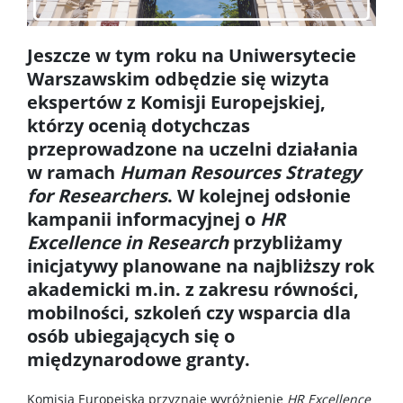
Dokumenty do pobrania
Jeszcze w tym roku na Uniwersytecie
Warszawskim odbędzie się wizyta
Pracownicy
ekspert
ó
w z Komisji Europejskiej,
kt
ó
rzy ocenią dotychczas
Intranet
przeprowadzone na uczelni działania
w ramach
Human Resources Strategy
for Researchers
. W kolejnej odsłonie
Spis pracowników
kampanii informacyjnej o
HR
Excellence in Research
przybliżamy
Strony prywatne
inicjatywy planowane na najbliższy rok
akademicki m.in. z zakresu r
ó
wności,
Badania i nauka
mobilności, szkoleń czy wsparcia dla
os
ó
b ubiegających się o
międzynarodowe granty.
Zespoły badawcze
Komisja Europejska przyznaje wyróżnienie
HR Excellence