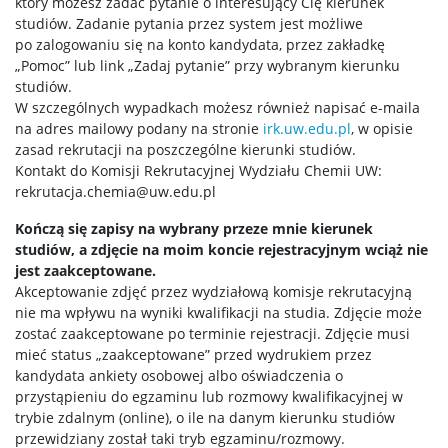
który możesz zadać pytanie o interesujący Cię kierunek
studiów. Zadanie pytania przez system jest możliwe
po zalogowaniu się na konto kandydata, przez zakładkę
„Pomoc” lub link „Zadaj pytanie” przy wybranym kierunku
studiów.
W szczególnych wypadkach możesz również napisać e-maila
na adres mailowy podany na stronie
irk.uw.edu.pl
, w opisie
zasad rekrutacji na poszczególne kierunki studiów.
Kontakt do Komisji Rekrutacyjnej Wydziału Chemii UW:
rekrutacja.chemia@uw.edu.pl
Kończą się zapisy na wybrany przeze mnie kierunek
studiów, a zdjęcie na moim koncie rejestracyjnym wciąż nie
jest zaakceptowane.
Akceptowanie zdjęć przez wydziałową komisje rekrutacyjną
nie ma wpływu na wyniki kwalifikacji na studia. Zdjęcie może
zostać zaakceptowane po terminie rejestracji. Zdjęcie musi
mieć status „zaakceptowane” przed wydrukiem przez
kandydata ankiety osobowej albo oświadczenia o
przystąpieniu do egzaminu lub rozmowy kwalifikacyjnej w
trybie zdalnym (online), o ile na danym kierunku studiów
przewidziany został taki tryb egzaminu/rozmowy.