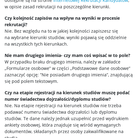
dostępne są na stronie
Internetowej Rekrutacji Kandydatów
,
w opisie zasad rekrutacji na poszczególne kierunki.
Czy kolejność zapisów na wpływ na wyniki w procesie
rekrutacji?
Nie. Bez względu na to w jakiej kolejności zapiszesz się
na wybrane kierunki studiów, wyniki pojawią się oddzielnie
na wszystkich tych kierunkach.
Nie mam drugiego imienia- czy mam coś wpisać w to pole?
W przypadku braku drugiego imienia, należy w zakładce
„Formularze osobowe” w części „Podstawowe dane osobowe”
zaznaczyć opcję: ”Nie posiadam drugiego imienia”, znajdującą
się pod polem tekstowym.
Czy na etapie rejestracji na kierunek studiów muszę podać
numer świadectwa dojrzałości/dyplomu studiów?
Nie. Na etapie rejestracji na kierunek studiów nie trzeba
podawać numeru świadectwa dojrzałości lub dyplomu
studiów. Te dane należy jednak uzupełnić przed wydrukiem
ankiety osobowej, która znajduje się wśród wymaganych
dokumentów, składanych przez osoby zakwalifikowane na
studia.