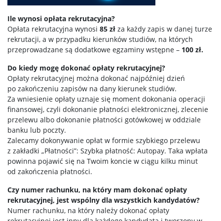
Ile wynosi opłata rekrutacyjna?
Opłata rekrutacyjna wynosi
85 zł
za każdy zapis w danej turze
rekrutacji, a w przypadku kierunków studiów, na których
przeprowadzane są dodatkowe egzaminy wstępne –
100 zł.
Do kiedy mogę dokonać opłaty rekrutacyjnej?
Opłaty rekrutacyjnej można dokonać najpóźniej dzień
po zakończeniu zapisów na dany kierunek studiów.
Za wniesienie opłaty uznaje się moment dokonania operacji
finansowej, czyli dokonanie płatności elektronicznej, zlecenie
przelewu albo dokonanie płatności gotówkowej w oddziale
banku lub poczty.
Zalecamy dokonywanie opłat w formie szybkiego przelewu
z zakładki „Płatności”: Szybka płatność: Autopay. Taka wpłata
powinna pojawić się na Twoim koncie w ciągu kilku minut
od zakończenia płatności.
Czy numer rachunku, na który mam dokonać opłaty
rekrutacyjnej, jest wspólny dla wszystkich kandydatów?
Numer rachunku, na który należy dokonać opłaty
rekrutacyjnej jest inny dla każdego kandydata i tworzony w