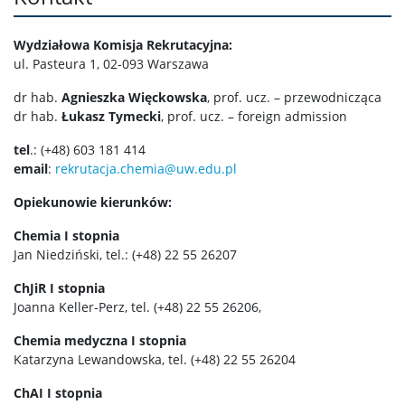
Wydziałowa Komisja Rekrutacyjna:
ul. Pasteura 1, 02-093 Warszawa
dr hab.
Agnieszka Więckowska
, prof. ucz. – przewodnicząca
dr hab.
Łukasz Tymecki
, prof. ucz. – foreign admission
tel
.: (+48) 603 181 414
email
:
rekrutacja.chemia@uw.edu.pl
Opiekunowie kierunków:
Chemia I stopnia
Jan Niedziński, tel.: (+48) 22 55 26207
ChJiR I stopnia
Joanna Keller-Perz, tel. (+48) 22 55 26206,
Chemia medyczna I stopnia
Katarzyna Lewandowska, tel. (+48) 22 55 26204
ChAI I stopnia