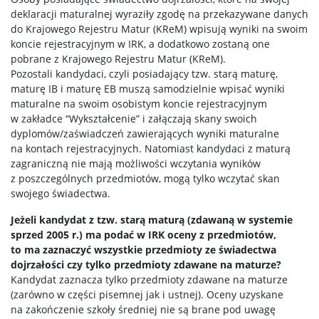
deklaracji maturalnej wyraziły zgodę na przekazywane danych
do Krajowego Rejestru Matur (KReM) wpisują wyniki na swoim
koncie rejestracyjnym w IRK, a dodatkowo zostaną one
pobrane z Krajowego Rejestru Matur (KReM).
Pozostali kandydaci, czyli posiadający tzw. starą maturę,
maturę IB i maturę EB muszą samodzielnie wpisać wyniki
maturalne na swoim osobistym koncie rejestracyjnym
w zakładce “Wykształcenie” i załączają skany swoich
dyplomów/zaświadczeń zawierających wyniki maturalne
na kontach rejestracyjnych. Natomiast kandydaci z maturą
zagraniczną nie mają możliwości wczytania wyników
z poszczególnych przedmiotów, mogą tylko wczytać skan
swojego świadectwa.
Jeżeli kandydat z tzw. starą maturą (zdawaną w systemie
sprzed 2005 r.) ma podać w IRK oceny z przedmiotów,
to ma zaznaczyć wszystkie przedmioty ze świadectwa
dojrzałości czy tylko przedmioty zdawane na maturze?
Kandydat zaznacza tylko przedmioty zdawane na maturze
(zarówno w części pisemnej jak i ustnej). Oceny uzyskane
na zakończenie szkoły średniej nie są brane pod uwagę