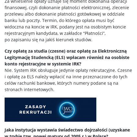
Za wniesienie opłaty uznaje się moment dokonania operacji
finansowej, czyli dokonanie płatności elektronicznej, zlecenie
przelewu albo dokonanie płatności gotówkowej w oddziale
banku lub poczty. Termin, do którego opłata musi być
widoczna na koncie w IRK, podany jest na osobistym koncie
rejestracyjnym kandydata, w zakładce “Płatności”,
po zapisaniu się na jakiś kierunek studiów.
Czy opłatę za studia (czesne) oraz opłatę za Elektroniczną
Legitymację Studencką (ELS) wpłacam również na osobiste
konto rejestracyjne w systemie IRK?
Nie. System IRK obsługuje jedynie opłaty rekrutacyjne. Czesne
i opłatę za ELS należy wpłacić na inne przeznaczone do tych
celów rachunki bankowe, których numery podane są na
stronach internetowych.
Jaka instytucja wystawia świadectwo dojrzałości (uzyskane
w trybie tzw. nowej matury od 2005 r.) w Polsce?