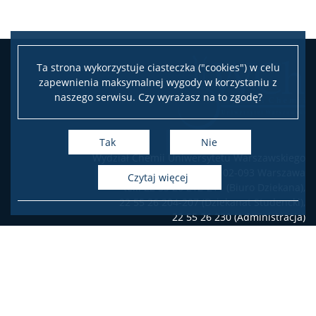
Zjazd Dziekanów Wydziałów Chemicznych 2026
Ta strona wykorzystuje ciasteczka ("cookies") w celu
zapewnienia maksymalnej wygody w korzystaniu z
naszego serwisu. Czy wyrażasz na to zgodę?
Tak
Nie
Wydział Chemii Uniwersytetu Warszawskiego
ul. Pasteura 1, 02-093 Warszawa
czytaj więcej
tel.: 22 55 26 212-211 (Biuro Dziekana),
22 55 26 204-207 (Dziekanat Studencki),
22 55 26 230 (Administracja)
Deklaracja dostępności
Facebook
Twitter
Youtube
Instagram
LinkedIn