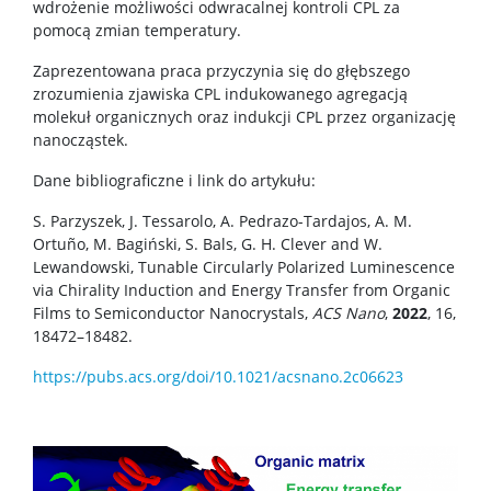
Seminaria
wdrożenie możliwości odwracalnej kontroli CPL za
pomocą zmian temperatury.
Konferencje
Zaprezentowana praca przyczynia się do głębszego
zrozumienia zjawiska CPL indukowanego agregacją
molekuł organicznych oraz indukcji CPL przez organizację
Stopnie i tytuły
nanocząstek.
Dane bibliograficzne i link do artykułu:
Repozytorium „Dane Badawcze UW”
S. Parzyszek, J. Tessarolo, A. Pedrazo-Tardajos, A. M.
Ortuño, M. Bagiński, S. Bals, G. H. Clever and W.
Lewandowski, Tunable Circularly Polarized Luminescence
Serwis Naukowy UW
via Chirality Induction and Energy Transfer from Organic
Films to Semiconductor Nanocrystals,
ACS Nano
,
2022
, 16,
18472–18482.
Baza publikacji
https://pubs.acs.org/doi/10.1021/acsnano.2c06623
Nasze osiągnięcia
Popularyzacja