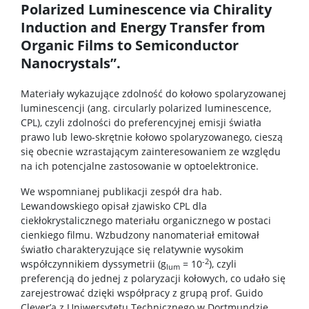
Polarized Luminescence via Chirality
Induction and Energy Transfer from
TRI-BIO-CHEM
Organic Films to Semiconductor
Nanocrystals”.
RadFarm
Materiały wykazujące zdolność do kołowo spolaryzowanej
luminescencji (ang. circularly polarized luminescence,
Doktoraty wdrożeniowe
CPL), czyli zdolności do preferencyjnej emisji światła
prawo lub lewo-skrętnie kołowo spolaryzowanego, cieszą
się obecnie wzrastającym zainteresowaniem ze względu
Struktura
na ich potencjalne zastosowanie w optoelektronice.
We wspomnianej publikacji zespół dra hab.
Regulaminy/zasady
Lewandowskiego opisał zjawisko CPL dla
ciekłokrystalicznego materiału organicznego w postaci
cienkiego filmu. Wzbudzony nanomateriał emitował
Procedura przewodu doktorskiego
światło charakteryzujące się relatywnie wysokim
-2
współczynnikiem dyssymetrii (g
= 10
), czyli
lum
preferencją do jednej z polaryzacji kołowych, co udało się
Ubezpieczenie zdrowotne
zarejestrować dzięki współpracy z grupą prof. Guido
Clever’a z Uniwersytetu Technicznego w Dortmundzie