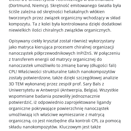
(Dortmund, Niemcy). Skrętność emitowanego światła była
Dokumenty do pobrania
ściśle zależna od skrętności heliakalnych włókien
tworzonych przez związek organiczny wchodzący w skład
kompozytu. Ta z kolei była kontrolowana dzięki dodatkowi
Pracownicy
niewielkich ilości chiralnych związków organicznych.
Opisywany ciekły kryształ został również wykorzystany
Intranet
jako matryca kierująca procesem chiralnej organizacji
nanocząstek półprzewodnikowych InP/ZnS. W połączeniu
z transferem energii od matrycy organicznej do
Spis pracowników
nanoczastek umożliwiło to zmianę barwy (długości fali)
CPL! Właściwości strukturalne takich nanokompozytów
zostały potwierdzone, także dzięki szczegółowej analizie
Strony prywatne
3D TEM wykonanej przez zespół prof. Sary Bals z
Uniwersytetu w Antwerpii (Antwerpia, Belgia). Wszystkie
wspomniane badania pozwoliły jednoznacznie
Badania i nauka
potwierdzić, iż odpowiednio zaprojektowane ligandy
organiczne pokrywające powierzchnię nanocząstek
Zespoły badawcze
umożliwiają ich właściwe wymieszanie z matrycą
organiczną, co jest niezbędne dla kontroli CPL za pomocą
składu nanokompozytów. Kluczowym jest także