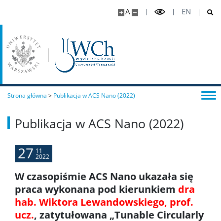
Program MOST
A
EN
Koła naukowe
Oprogramowanie
STUDENT STUDENTOWI
Strona główna
>
Publikacja w ACS Nano (2022)
Publikacja w ACS Nano (2022)
Doktoranci
27
11
Szkoła Doktorska Nauk Ścisłych i Przyrodniczych
2022
W czasopiśmie ACS Nano ukazała się
Archiwum
praca wykonana pod kierunkiem
dra
hab. Wiktora Lewandowskiego, prof.
ucz.
, zatytułowana „Tunable Circularly
Studia doktoranckie