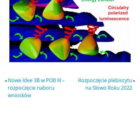
Spotkasz nas
Wykłady z ciekawej chemii
WChemii, czyli lab od podszewki
WChemii, czyli studia od podszewki
«
Nowe Idee 3B w POB III –
Rozpoczęcie plebiscytu
»
rozpoczęcie naboru
na Słowo Roku 2022
Exhibition „Chemistry is all around”
wniosków
Dla szkół
Dołącz do gry – twórz z nami przyszłość chemii!