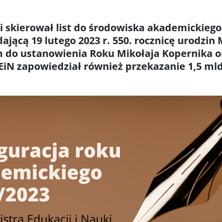
ki skierował list do środowiska akademickiego
jącą 19 lutego 2023 r. 550. rocznicę urodzin 
em do ustanowienia Roku Mikołaja Kopernika 
EiN zapowiedział również przekazanie 1,5 mld