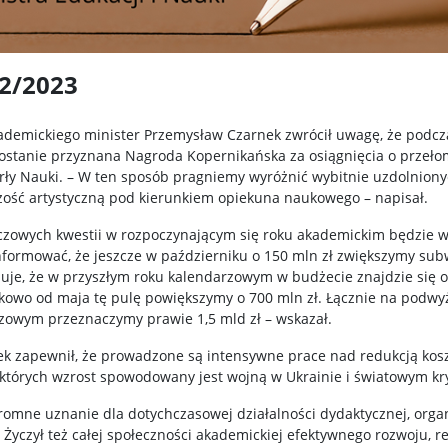
2/2023
 akademickiego minister Przemysław Czarnek zwrócił uwagę, że po
zostanie przyznana Nagroda Kopernikańska za osiągnięcia o prze
rły Nauki. – W ten sposób pragniemy wyróżnić wybitnie uzdolniony
ość artystyczną pod kierunkiem opiekuna naukowego – napisał.
luczowych kwestii w rozpoczynającym się roku akademickim będzie 
nformować, że jeszcze w październiku o 150 mln zł zwiększymy su
e, że w przyszłym roku kalendarzowym w budżecie znajdzie się o 
kowo od maja tę pulę powiększymy o 700 mln zł. Łącznie na podwy
zowym przeznaczymy prawie 1,5 mld zł – wskazał.
ek zapewnił, że prowadzone są intensywne prace nad redukcją kosz
j, których wzrost spowodowany jest wojną w Ukrainie i światowym 
gromne uznanie dla dotychczasowej działalności dydaktycznej, organ
yczył też całej społeczności akademickiej efektywnego rozwoju, rea