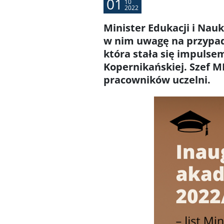
01
10
2022
Minister Edukacji i Nau
w nim uwagę na przypada
która stała się impuls
Kopernikańskiej. Szef M
pracowników uczelni.