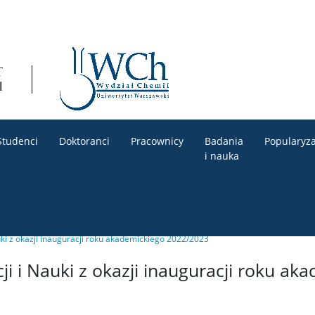
Studenci
Doktoranci
Pracownicy
Badania
Popularyza
i nauka
auki z okazji inauguracji roku akademickiego 2022/2023
cji i Nauki z okazji inauguracji roku ak