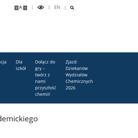
A
EN
cja
Dla
Dołącz do
Zjazd
szkół
gry –
Dziekanów
twórz z
Wydziałów
nami
Chemicznych
przyszłość
2026
chemii!
ademickiego