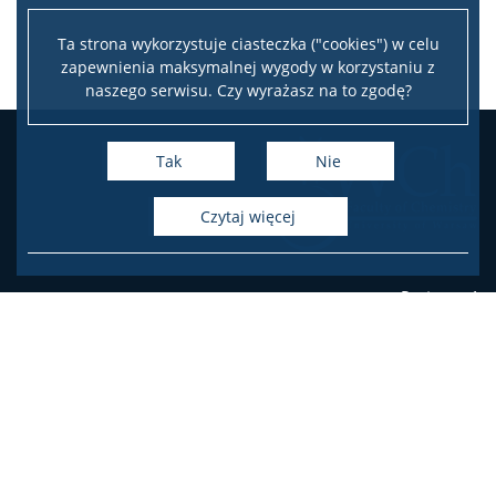
Ta strona wykorzystuje ciasteczka ("cookies") w celu
zapewnienia maksymalnej wygody w korzystaniu z
naszego serwisu. Czy wyrażasz na to zgodę?
Tak
Nie
czytaj więcej
Pasteura 1
PL-02-093 Warsaw, Poland
phone
+48 22 55 26 203 (Student's Office),
+48 22 55 26 204 (Student's Office),
+48 22 55 26 206 (Student's Office),
+48 22 55 26 211 (Dean's Office),
+48 22 55 26 212 (Dean's Office),
+48 22 55 26 230 (Administration)