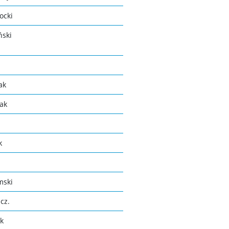
ocki
ński
ak
lak
k
mski
cz.
ak