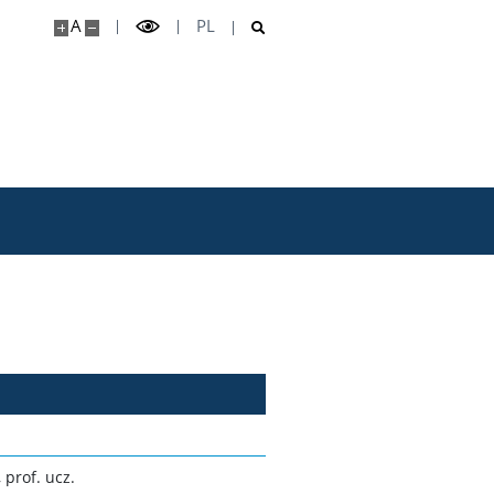
A
PL
 prof. ucz.