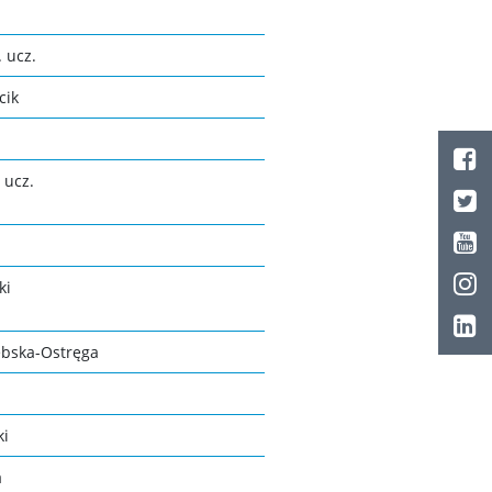
 ucz.
cik
 ucz.
ki
ębska-Ostręga
ki
a