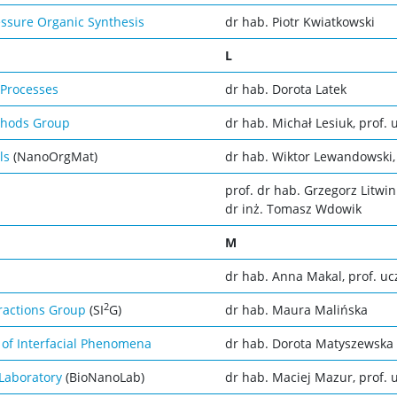
essure Organic Synthesis
dr hab. Piotr Kwiatkowski
L
 Processes
dr hab. Dorota Latek
thods Group
dr hab. Michał Lesiuk, prof. 
ls
(NanoOrgMat)
dr hab. Wiktor Lewandowski, 
prof. dr hab. Grzegorz Litwin
dr inż. Tomasz Wdowik
M
dr hab. Anna Makal, prof. uc
2
eractions Group
(SI
G)
dr hab. Maura Malińska
 of Interfacial Phenomena
dr hab. Dorota Matyszewska
Laboratory
(BioNanoLab)
dr hab. Maciej Mazur, prof. u