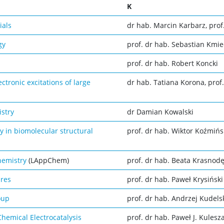
K
ials
dr hab. Marcin Karbarz, prof.
gy
prof. dr hab. Sebastian Kmie
prof. dr hab. Robert Koncki
ctronic excitations of large
dr hab. Tatiana Korona, prof.
istry
dr Damian Kowalski
in biomolecular structural
prof. dr hab. Wiktor Koźmińs
hemistry
(LAppChem)
prof. dr hab. Beata Krasnod
ures
prof. dr hab. Paweł Krysiński
oup
prof. dr hab. Andrzej Kudels
Chemical Electrocatalysis
prof. dr hab. Paweł J. Kulesz