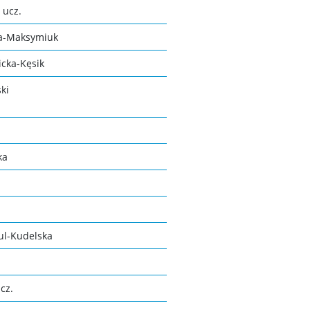
 ucz.
ka-Maksymiuk
icka-Kęsik
ki
ka
ul-Kudelska
cz.