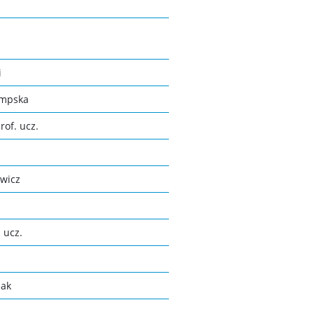
i
ompska
rof. ucz.
ewicz
 ucz.
iak