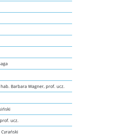
saga
r hab. Barbara Wagner, prof. ucz.
siński
prof. ucz.
 Cyrański