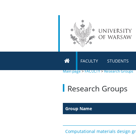
FACULTY
STUDENTS
Main page
>
FACULTY
>
Research Groups
Research Groups
Group Name
Computational materials design g