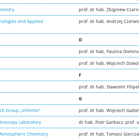
emistry
prof. dr hab. Zbigniew Czarn
nologies and Applied
prof. dr hab. Andrzej Czerwi
D
prof. dr hab. Paulina Domini
prof. dr hab. Wojciech Dzwo
F
prof. dr hab. Sławomir Filipe
G
ch Group „InFemto”
prof. dr hab. Wojciech Gado
troscopy Laboratory
dr hab. Piotr Garbacz, prof. u
 Atmospheric Chemistry
prof. dr hab. Tomasz Giercz