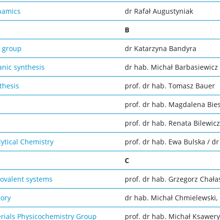
ynamics
dr Rafał Augustyniak
B
y group
dr Katarzyna Bandyra
nic synthesis
dr hab. Michał Barbasiewicz
thesis
prof. dr hab. Tomasz Bauer
prof. dr hab. Magdalena Bie
prof. dr hab. Renata Bilewicz
lytical Chemistry
prof. dr hab. Ewa Bulska / d
C
covalent systems
prof. dr hab. Grzegorz Chała
tory
dr hab. Michał Chmielewski, 
rials Physicochemistry Group
prof. dr hab. Michał Ksawery