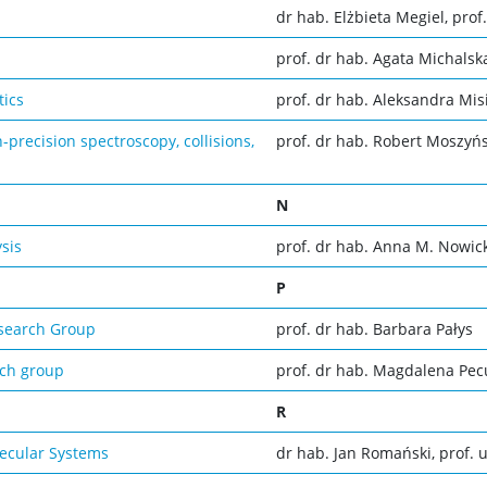
dr hab. Elżbieta Megiel, prof.
prof. dr hab. Agata Michals
tics
prof. dr hab. Aleksandra Mis
h-precision spectroscopy, collisions,
prof. dr hab. Robert Moszyńs
N
sis
prof. dr hab. Anna M. Nowic
P
esearch Group
prof. dr hab. Barbara Pałys
ach group
prof. dr hab. Magdalena Pec
R
lecular Systems
dr hab. Jan Romański, prof. u