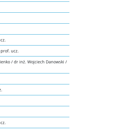
ucz.
prof. ucz.
ienko / dr inż. Wojciech Danowski /
z.
cz.