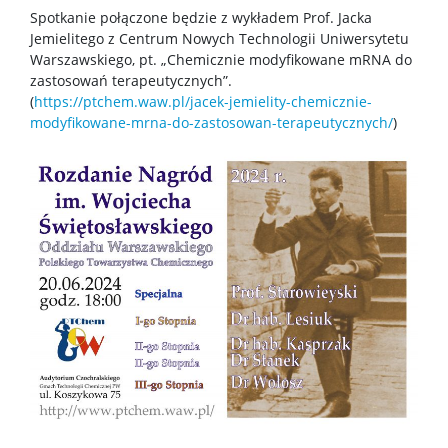
Spotkanie połączone będzie z wykładem Prof. Jacka
Jemielitego z Centrum Nowych Technologii Uniwersytetu
Doktoranci
Warszawskiego, pt. „Chemicznie modyfikowane mRNA do
zastosowań terapeutycznych”.
(
https://ptchem.waw.pl/jacek-jemielity-chemicznie-
Szkoła Doktorska Nauk Ścisłych i Przyrodniczych
modyfikowane-mrna-do-zastosowan-terapeutycznych/
)
Archiwum
Studia doktoranckie
TRI-BIO-CHEM
RadFarm
Doktoraty wdrożeniowe