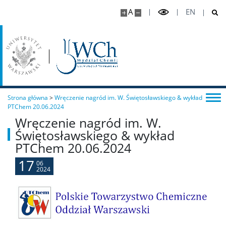
A
EN
Master Studies in Chemistry in English (EN)
Chemia medyczna II stopnia
Radiogenomika II stopnia
Strona główna
>
Wręczenie nagród im. W. Świętosławskiego & wykład
Studia w ramach MISMaP
PTChem 20.06.2024
Wręczenie nagród im. W.
Świętosławskiego & wykład
Studia podyplomowe
PTChem 20.06.2024
17
06
Dziekanat Studencki
2024
Pełnomocniczka ds. osób ze specjalnymi
potrzebami edukacyjnymi