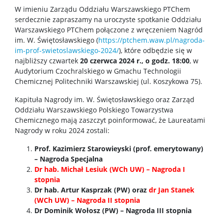
Sprawy socjalne/Stypendia
W imieniu Zarządu Oddziału Warszawskiego PTChem
serdecznie zapraszamy na uroczyste spotkanie Oddziału
Warszawskiego PTChem połączone z wręczeniem Nagród
Samorząd Studencki
im. W. Świętosławskiego (
https://ptchem.waw.pl/nagroda-
im-prof-swietoslawskiego-2024/
), które odbędzie się w
najbliższy czwartek
20 czerwca 2024 r., o godz. 18:00
, w
Praktyki Studenckie
Audytorium Czochralskiego w Gmachu Technologii
Chemicznej Politechniki Warszawskiej (ul. Koszykowa 75).
Program ERASMUS+
Kapituła Nagrody im. W. Świętosławskiego oraz Zarząd
Oddziału Warszawskiego Polskiego Towarzystwa
Chemicznego mają zaszczyt poinformować, że Laureatami
Program MOST
Nagrody w roku 2024 zostali:
Prof. Kazimierz Starowieyski (prof. emerytowany)
Koła naukowe
– Nagroda Specjalna
Dr hab. Michał Lesiuk (WCh UW) – Nagroda I
stopnia
Oprogramowanie
Dr hab. Artur Kasprzak (PW) oraz
dr Jan Stanek
(WCh UW) – Nagroda II stopnia
Dr Dominik Wołosz (PW) – Nagroda III stopnia
STUDENT STUDENTOWI